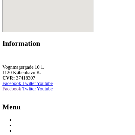
Information
pia.toftdal@gmail.com
+ 45 22 46 23 99
Vognmagergade 10 1,
1120 København K.
CVR:
37418307
Facebook
Twitter
Youtube
Facebook
Twitter
Youtube
Menu
Home
Focus Areas
About Finn